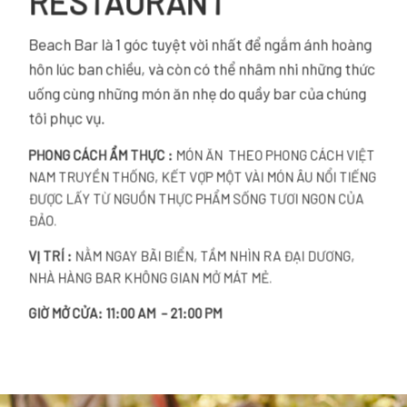
RESTAURANT
Beach Bar là 1 góc tuyệt vời nhất để ngắm ánh hoàng
hôn lúc ban chiều, và còn có thể nhâm nhi những thức
uống cùng những món ăn nhẹ do quầy bar của chúng
tôi phục vụ.
PHONG CÁCH ẨM THỰC :
MÓN ĂN THEO PHONG CÁCH VIỆT
NAM TRUYỀN THỐNG, KẾT VỢP MỘT VÀI MÓN ÂU NỔI TIẾNG
ĐƯỢC LẤY TỪ NGUỒN THỰC PHẨM SỐNG TƯƠI NGON CỦA
ĐẢO.
VỊ TRÍ :
NẰM NGAY BÃI BIỂN, TẦM NHÌN RA ĐẠI DƯƠNG,
NHÀ HÀNG BAR KHÔNG GIAN MỞ MÁT MẺ.
GIỜ MỞ CỬA: 11:00 AM – 21:00 PM