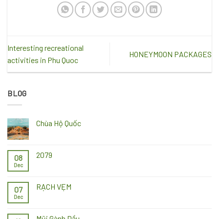
Interesting recreational
HONEYMOON PACKAGES
activities in Phu Quoc
BLOG
Chùa Hộ Quốc
2079
08
Dec
RẠCH VẸM
07
Dec
Mũi Gành Dầu